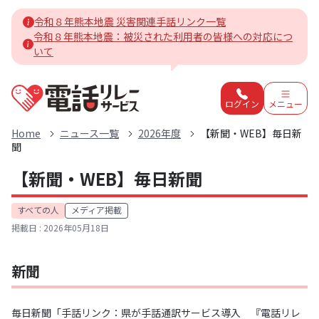
令和８年熊本地震 災害関連手話リンク一覧
令和８年熊本地震：被災された利用者の皆様への対応につ
いて
電話リレーサービスホーム
ログイン
メニュー
Home
ニュース一覧
2026年度
【新聞・WEB】毎日新
聞
【新聞・WEB】毎日新聞
対象:
すべての人
メディア掲載
カテゴリ:
掲載日 : 2026年05月18日
新聞
毎日新聞「
手話リンク：県が手話通訳サービス導入 『電話リレ