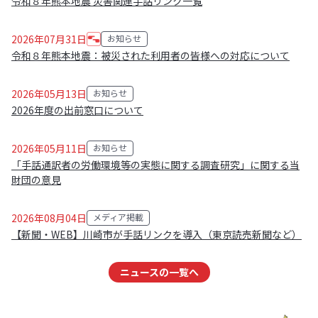
令和８年熊本地震 災害関連手話リンク一覧
2026年07月31日
お知らせ
カテゴリ:
令和８年熊本地震：被災された利用者の皆様への対応について
2026年05月13日
お知らせ
カテゴリ:
2026年度の出前窓口について
2026年05月11日
お知らせ
カテゴリ:
「手話通訳者の労働環境等の実態に関する調査研究」に関する当
財団の意見
2026年08月04日
メディア掲載
カテゴリ:
【新聞・WEB】川崎市が手話リンクを導入（東京読売新聞など）
ニュースの一覧へ