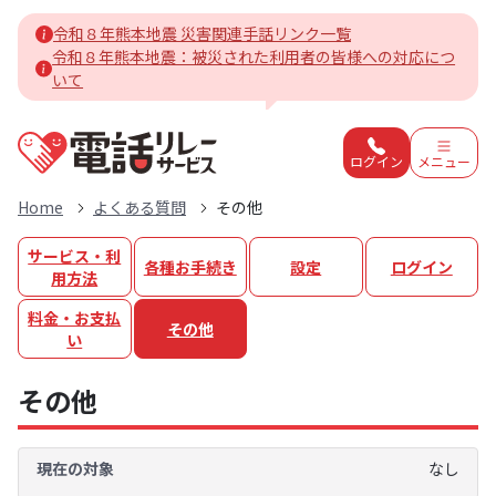
令和８年熊本地震 災害関連手話リンク一覧
令和８年熊本地震：被災された利用者の皆様への対応につ
いて
電話リレーサービスホーム
ログイン
メニュー
Home
よくある質問
その他
サービス・利
各種お手続き
設定
ログイン
用方法
料金・お支払
その他
い
その他
現在の対象
なし