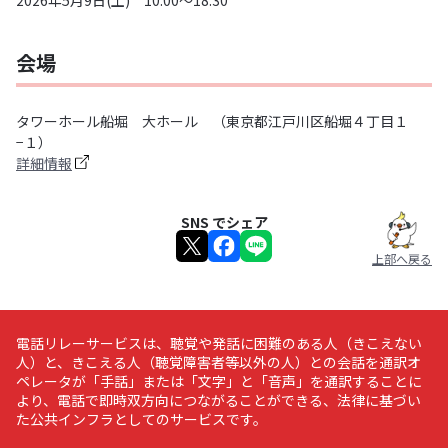
2026年5月9日(土) 10:00～18:30
会場
タワーホール船堀 大ホール （東京都江戸川区船堀４丁目１
−１）
詳細情報
SNS でシェア
上部へ戻る
電話リレーサービスは、聴覚や発話に困難のある人（きこえない
人）と、きこえる人（聴覚障害者等以外の人）との会話を通訳オ
ペレータが「手話」または「文字」と「音声」を通訳することに
より、電話で即時双方向につながることができる、法律に基づい
た公共インフラとしてのサービスです。