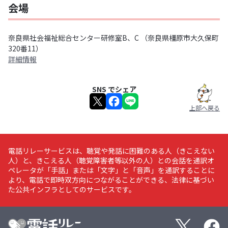
会場
奈良県社会福祉総合センター研修室B、C （奈良県橿原市大久保町
320番11）
詳細情報
SNS でシェア
上部へ戻る
電話リレーサービスは、聴覚や発話に困難のある人（きこえない
人）と、きこえる人（聴覚障害者等以外の人）との会話を通訳オ
ペレータが「手話」または「文字」と「音声」を通訳することに
より、電話で即時双方向につながることができる、法律に基づい
た公共インフラとしてのサービスです。
X
Faceboo