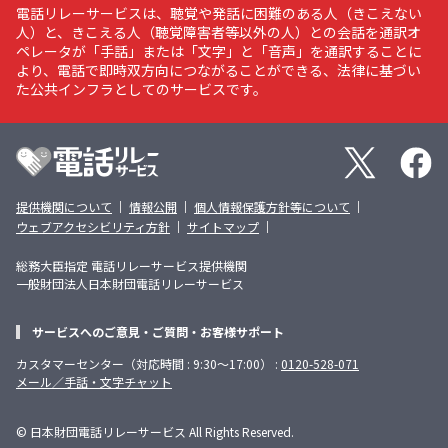
電話リレーサービスは、聴覚や発話に困難のある人（きこえない
人）と、きこえる人（聴覚障害者等以外の人）との会話を通訳オ
ペレータが「手話」または「文字」と「音声」を通訳することに
より、電話で即時双方向につながることができる、法律に基づい
た公共インフラとしてのサービスです。
X
Faceboo
電話リレーサービスのその他のメニュー
提供機関について
情報公開
個人情報保護方針等について
ウェブアクセシビリティ方針
サイトマップ
総務大臣指定 電話リレーサービス提供機関
一般財団法人日本財団電話リレーサービス
サービスへのご意見・ご質問・お客様サポート
カスタマーセンター（対応時間 : 9:30～17:00） :
0120-528-071
メール／手話・文字チャット
電話リレーサービスの公式SNS
© 日本財団電話リレーサービス All Rights Reserved.